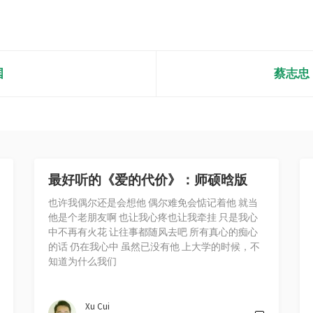
国
蔡志忠
最好听的《爱的代价》：师硕晗版
也许我偶尔还是会想他 偶尔难免会惦记着他 就当
他是个老朋友啊 也让我心疼也让我牵挂 只是我心
中不再有火花 让往事都随风去吧 所有真心的痴心
的话 仍在我心中 虽然已没有他 上大学的时候，不
知道为什么我们
Xu Cui