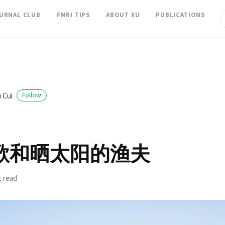
OURNAL CLUB
FMRI TIPS
ABOUT XU
PUBLICATIONS
 Cui
Follow
歌和晒太阳的渔夫
c read