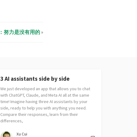
：努力是没有用的
»
3 AI assistants side by side
We just developed an app that allows you to chat
with ChatGPT, Claude, and Meta AI all at the same
time! Imagine having three AI assistants by your
side, ready to help you with anything you need.
Compare their responses, learn from their
differences,
Xu Cui