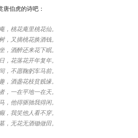
赏唐伯虎的诗吧：
庵，桃花庵里桃花仙。
树，又摘桃花换酒钱。
坐，酒醉还来花下眠。
日，花落花开年复年。
间，不愿鞠躬车马前。
趣，酒盏花枝贫贱缘。
者，一在平地一在天。
马，他得驱驰我得闲。
癫，我笑他人看不穿。
墓，无花无酒锄做田。