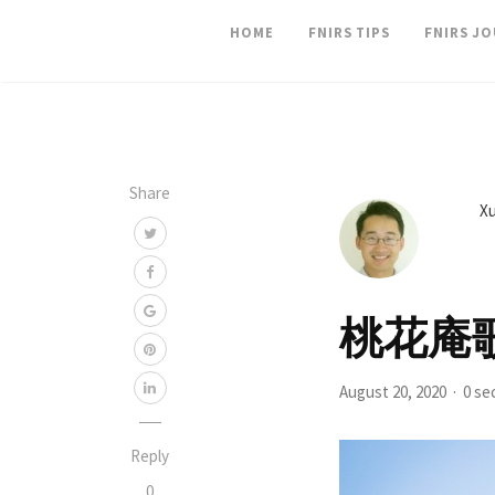
HOME
FNIRS TIPS
FNIRS J
Share
Xu
桃花庵
August 20, 2020
0 se
Reply
0