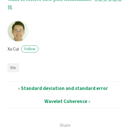
我
Xu Cui
Follow
life
«
Standard deviation and standard error
Wavelet Coherence
»
Share