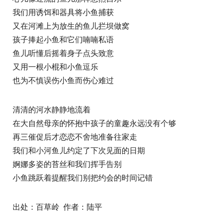
我们用诱饵和器具将小鱼捕获
又在河滩上为放生的鱼儿拦坝做窝
孩子捧起小鱼和它们喃喃私语
鱼儿听懂后摇着身子点头致意
又用一根小棍和小鱼逗乐
也为不慎误伤小鱼而伤心难过
清清的河水静静地流着
在大自然母亲的怀抱中孩子的童趣永远没有个够
再三催促后才恋恋不舍地准备往家走
我们和小河鱼儿约定了下次见面的日期
婀娜多姿的苔丝和我们挥手告别
小鱼跳跃着提醒我们别把约会的时间记错
出处：百草岭 作者：陆平