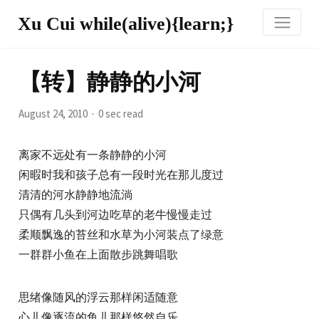
Xu Cui while(alive){learn;}
【转】静静的小河
August 24, 2010
0 sec read
离家不远处有一条静静的小河
闲暇时我和孩子总有一段时光在那儿度过
清清的河水静静地流淌
只偶有几头到河边吃草的老牛慢慢走过
柔顺飘逸的苔丝和水草为小河装点了绿意
一群群小鱼在上面散步跳舞唱歌
思绪像随风的浮云那样闲适随意
心儿像逐流的鱼儿那样悠然自乐