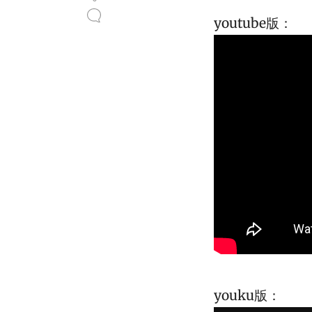
youtube版：
youku版：