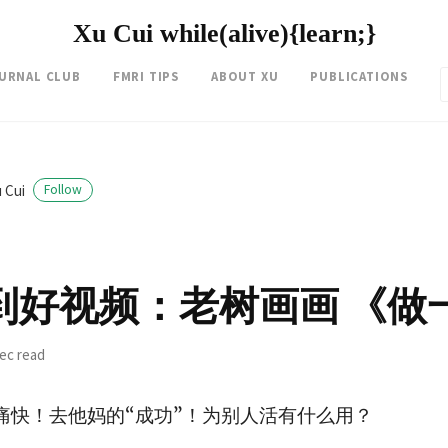
Xu Cui while(alive){learn;}
OURNAL CLUB
FMRI TIPS
ABOUT XU
PUBLICATIONS
 Cui
Follow
到好视频：老树画画 《做
sec read
痛快！去他妈的“成功”！为别人活有什么用？