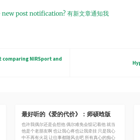
 new post notification?
有新文章通知我
t comparing NIRSport and
Hy
最好听的《爱的代价》：师硕晗版
也许我偶尔还是会想他 偶尔难免会惦记着他 就当
他是个老朋友啊 也让我心疼也让我牵挂 只是我心
中不再有火花 让往事都随风去吧 所有真心的痴心