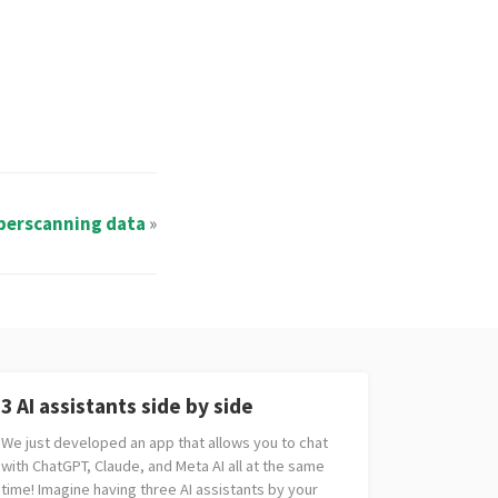
perscanning data
»
3 AI assistants side by side
We just developed an app that allows you to chat
with ChatGPT, Claude, and Meta AI all at the same
time! Imagine having three AI assistants by your