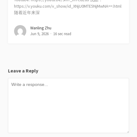
https://v.youku.com/v_show/id_XNjU0MTE5NjMwNA==.html
随着近年来深
Wanling Zhu
Jun 9, 2026
16 sec read
Leave a Reply