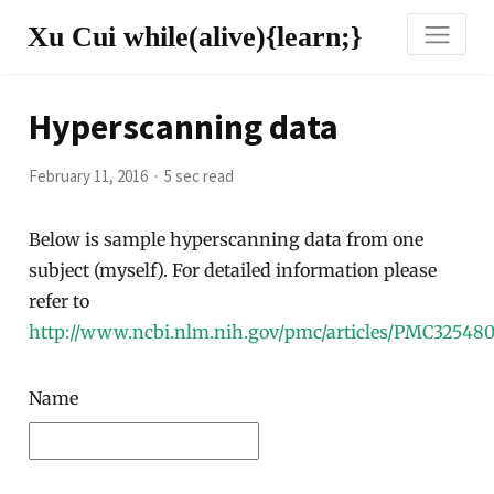
Xu Cui while(alive){learn;}
Hyperscanning data
February 11, 2016
5 sec read
Below is sample hyperscanning data from one
subject (myself). For detailed information please
refer to
http://www.ncbi.nlm.nih.gov/pmc/articles/PMC32548
Name