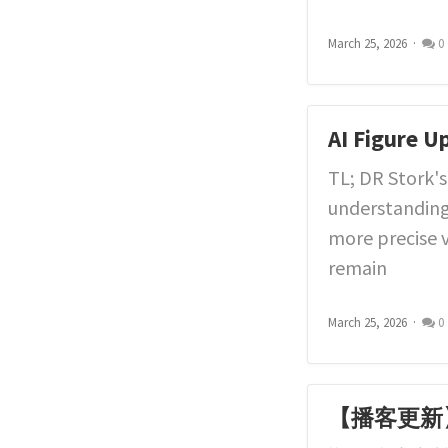
March 25, 2026
0
AI Figure U
TL; DR Stork'
understanding
more precise v
remain
March 25, 2026
0
【播客更新