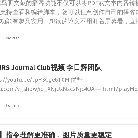
献鸟听文献的播客功能不仅可以将PDF或文本内容转
支持查看和编辑脚本，您可以任意创作自己的播客内
功能有趣又实用。想读的论文不用盯着屏幕看，直
3 sec read
S Journal Club视频 李日辉团队
ps://youtu.be/tpP3Cge6T0M 优酷：
uku.com/v_show/id_XNjUxNzc2Njc4OA==.html?playMo
28 sec read
】指令理解更准确，图片质量更稳定