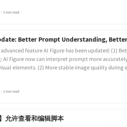
1 min read
pdate: Better Prompt Understanding, Better
s advanced feature AI Figure has been updated: (1) B
: AI Figure now can interpret prompt more accuratel
isual elements. (2) More stable image quality during 
1 min read
】允许查看和编辑脚本