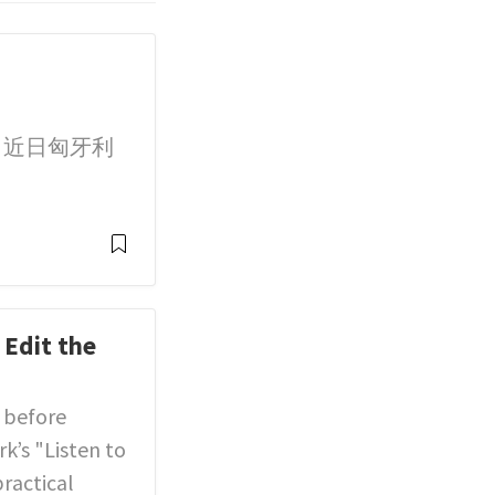
 近日匈牙利
 Edit the
t before
rk’s "Listen to
ractical