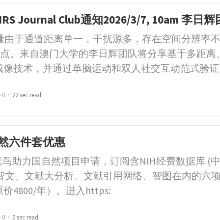
S Journal Club通知2026/3/7, 10am 李日
S测量由于通道距离单一，干扰源多，存在空间分辨率
点。来自澳门大学的李日辉团队将分享基于多距离
DOT成像技术，并通过单脑运动和双人社交互动范式验证
0
22 sec read
然六件套优惠
献鸟助力国自然项目申请，订阅含NIH经费数据库 (中
per、智文、文献大分析、文献引用网络、智图在内的六
价4800/年）。进入https:
0
5 sec read