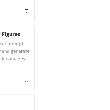
 Figures
etter prompt
y and generate
edits: images