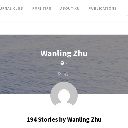
OURNAL CLUB
FMRI TIPS
ABOUT XU
PUBLICATIONS
Wanling Zhu
•
194 Stories by
Wanling Zhu