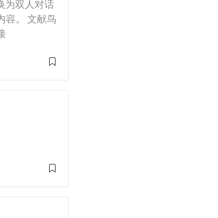
换为双人对话
容。 文献鸟
接