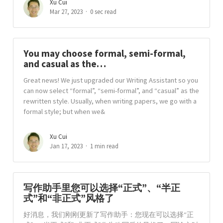
Xu Cui
Mar 27, 2023
0 sec read
You may choose formal, semi-formal,
and casual as the…
Great news! We just upgraded our Writing Assistant so you
can now select “formal”, “semi-formal”, and “casual” as the
rewritten style. Usually, when writing papers, we go with a
formal style; but when we&
Xu Cui
Jan 17, 2023
1 min read
写作助手里您可以选择“正式”、“半正
式”和“非正式”风格了
好消息，我们刚刚更新了写作助手：您现在可以选择“正