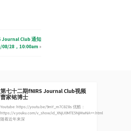
Journal Club 通知
1/08/28，10:00am
»
第七十二期fNIRS Journal Club视频
曹家铭博士
Youtube: https://youtu.be/9mY_m7C8Z8s 优酷：
https://v.youku.com/v_show/id_XNjU0MTE5NjMwNA==.html
随着近年来深