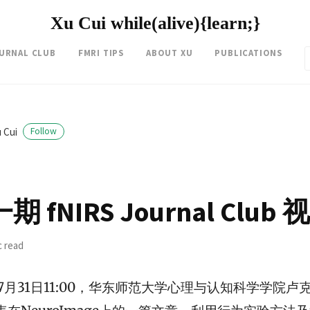
Xu Cui while(alive){learn;}
OURNAL CLUB
FMRI TIPS
ABOUT XU
PUBLICATIONS
 Cui
Follow
fNIRS Journal Club 
c read
年7月31日11:00，华东师范大学心理与认知科学学院