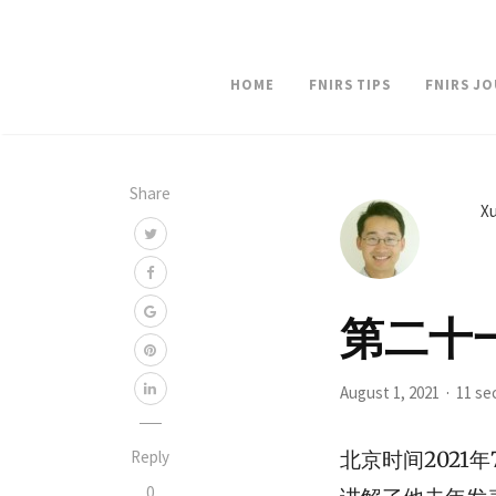
HOME
FNIRS TIPS
FNIRS J
Share
Xu
第二十一期 
August 1, 2021
11 se
北京时间2021
Reply
0