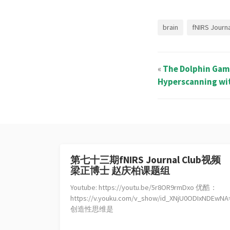
brain
fNIRS Journa
«
The Dolphin Game
Hyperscanning wi
第七十三期fNIRS Journal Club视频
梁正博士 赵庆柏课题组
Youtube: https://youtu.be/5r8OR9rmDxo 优酷：
https://v.youku.com/v_show/id_XNjU0ODIxNDEwNA=
创造性思维是