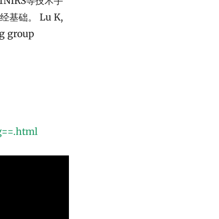
NIRS等技术手
础。 Lu K,
ng group
g==.html