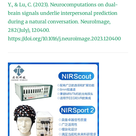
Y., & Lu, C. (2023). Neurocomputations on dual-
brain signals underlie interpersonal prediction
during a natural conversation. NeuroImage,
282(July), 120400.
https://doi.org/10.1016/j.neuroimage.2023.120400