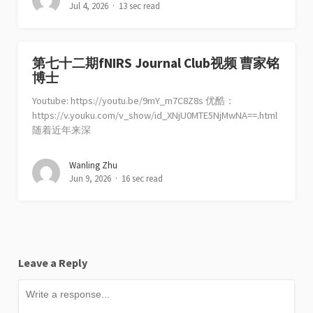
Jul 4, 2026
13 sec read
第七十二期fNIRS Journal Club视频 曹家铭
博士
Youtube: https://youtu.be/9mY_m7C8Z8s 优酷：
https://v.youku.com/v_show/id_XNjU0MTE5NjMwNA==.html
随着近年来深
Wanling Zhu
Jun 9, 2026
16 sec read
Leave a Reply