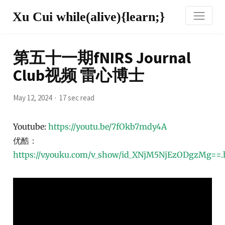
Xu Cui while(alive){learn;}
第五十一期fNIRS Journal
Club视频 雷心博士
May 12, 2024
17 sec read
Youtube:
https://youtu.be/7fOkb7mdy4A
优酷：
https://v.youku.com/v_show/id_XNjM5NjEzODgzMg==.