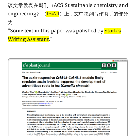
该文章发表在期刊《ACS Sustainable chemistry and
engineering》（
IF=7.1
）上，文中提到写作助手的部分
为：
"Some text in this paper was polished by
Stork’s
Writing Assistant.
"