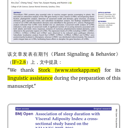
该文章发表在期刊《Plant Signaling & Behavior》
（
IF=2.8
）上，文中提及：
"We thank
Stork (www.storkapp.me/)
for its
linguistic assistance
during the preparation of this
manuscript."