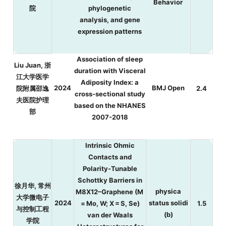
Behavior
院
phylogenetic
analysis, and gene
expression patterns
Association of sleep
Liu Juan, 浙
duration with Visceral
江大学医学
Adiposity Index: a
2024
BMJ Open
院附属邵逸
2.4
cross-sectional study
夫医院护理
based on the NHANES
部
2007-2018
Intrinsic Ohmic
Contacts and
Polarity‐Tunable
Schottky Barriers in
徐月华, 常州
physica
M8X12–Graphene (M
大学微电子
2024
status solidi
= Mo, W; X = S, Se)
1.5
与控制工程
(b)
van der Waals
学院