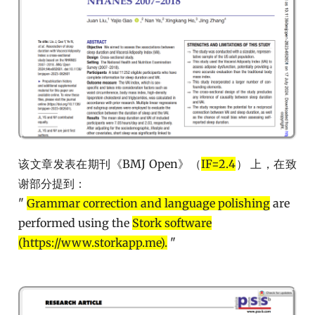
该文章发表在期刊《BMJ Open》（
IF=2.4
） 上，在致
谢部分提到：
"
Grammar correction and language polishing
are
performed using the
Stork software
(https://www.storkapp.me).
"