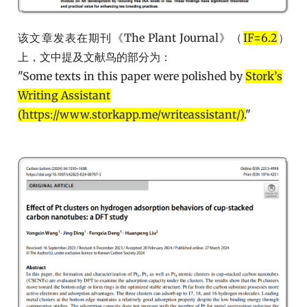
该文章发表在期刊《The Plant Journal》（
IF=6.2
）
上，文中提及文献鸟的部分为：
"Some texts in this paper were polished by
Stork’s
Writing Assistant
(https://www.storkapp.me/writeassistant/).
"