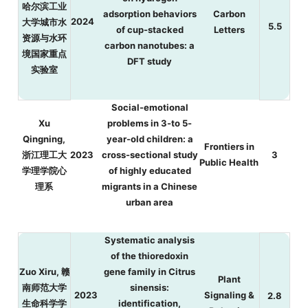
哈尔滨工业
adsorption behaviors
Carbon
2024
大学城市水
5.5
of cup-stacked
Letters
资源与水环
carbon nanotubes: a
境国家重点
DFT study
实验室
Social-emotional
Xu
problems in 3-to 5-
Qingning,
year-old children: a
Frontiers in
浙江理工大
2023
cross-sectional study
3
Public Health
学理学院心
of highly educated
理系
migrants in a Chinese
urban area
Systematic analysis
of the thioredoxin
Zuo Xiru, 赣
gene family in Citrus
Plant
南师范大学
sinensis:
2023
Signaling &
2.8
生命科学学
identification,