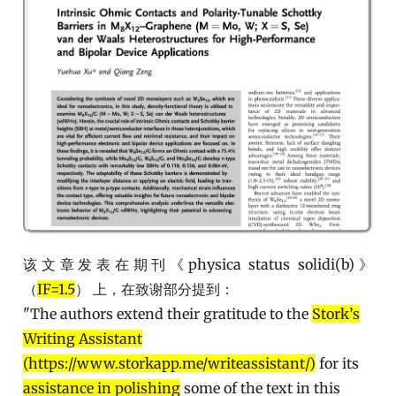
该文章发表在期刊《physica status solidi(b)》
（
IF=1.5
） 上，在致谢部分提到：
"The authors extend their gratitude to the
Stork’s
Writing Assistant
(https://www.storkapp.me/writeassistant/)
for its
assistance in polishing
some of the text in this