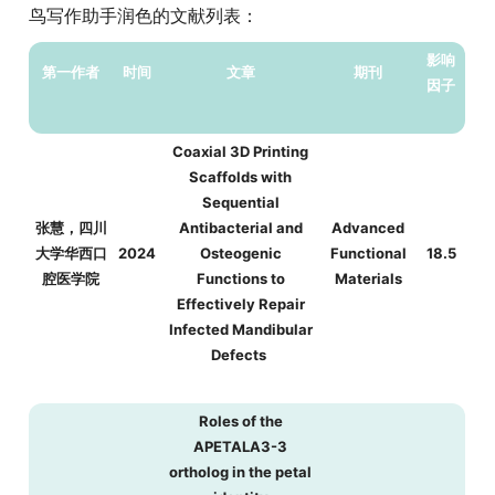
鸟写作助手润色的文献列表：
影响
第一作者
时间
文章
期刊
因子
Coaxial 3D Printing
Scaffolds with
Sequential
张慧，四川
Antibacterial and
Advanced
大学华西口
2024
Osteogenic
Functional
18.5
腔医学院
Functions to
Materials
Effectively Repair
Infected Mandibular
Defects
Roles of the
APETALA3-3
ortholog in the petal