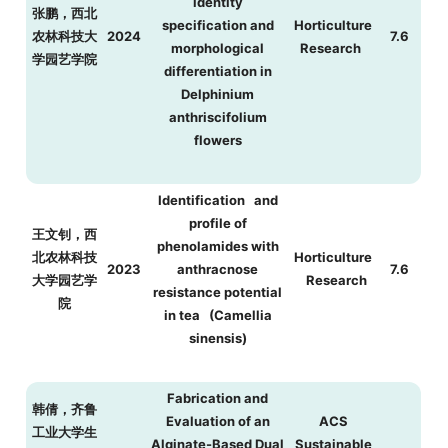
identity
张鹏，西北
specification and
Horticulture
农林科技大
2024
7.6
morphological
Research
学园艺学院
differentiation in
Delphinium
anthriscifolium
flowers
Identification and
profile of
王文钊，西
phenolamides with
北农林科技
Horticulture
2023
anthracnose
7.6
大学园艺学
Research
resistance potential
院
in tea (Camellia
sinensis)
Fabrication and
韩倩，齐鲁
Evaluation of an
ACS
工业大学生
Alginate-Based Dual
Sustainable