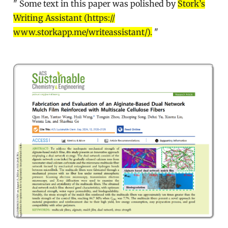
" Some text in this paper was polished by
Stork’s
Writing Assistant (https://
www.storkapp.me/writeassistant/).
"