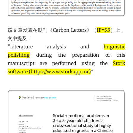
该文章发表在期刊《Carbon Letters》（
IF=5.5
）上，
文中提及：
"Literature analysis and
linguistic
polishing
during the preparation of this
manuscript are performed using the
Stork
software (https://www.storkapp.me)
."