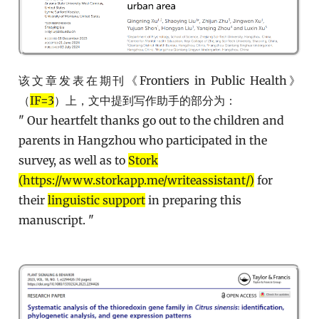
该文章发表在期刊《Frontiers in Public Health》
（
IF=3
）上，文中提到写作助手的部分为：
" Our heartfelt thanks go out to the children and
parents in Hangzhou who participated in the
survey, as well as to
Stork
(https://www.storkapp.me/writeassistant/)
for
their
linguistic support
in preparing this
manuscript. "