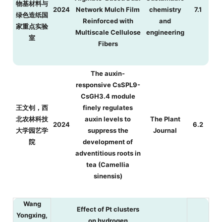
物基材料与
2024
Network Mulch Film
chemistry
7.1
绿色造纸国
Reinforced with
and
家重点实验
Multiscale Cellulose
engineering
室
Fibers
The auxin-
responsive CsSPL9-
CsGH3.4 module
王文钊，西
finely regulates
北农林科技
auxin levels to
The Plant
2024
6.2
大学园艺学
suppress the
Journal
院
development of
adventitious roots in
tea (Camellia
sinensis)
Wang
Effect of Pt clusters
Yongxing,
on hydrogen