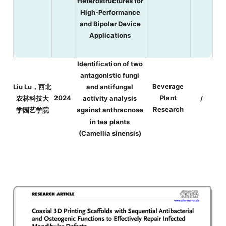
Heterostructures for
High‐Performance
and Bipolar Device
Applications
Identification of two
antagonistic fungi
Beverage
Liu Lu，西北
and antifungal
2024
Plant
农林科技大
activity analysis
/
Research
学园艺学院
against anthracnose
in tea plants
(Camellia sinensis)