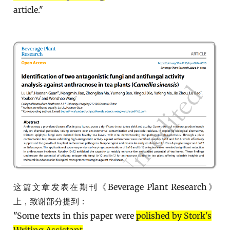
article."
这篇文章发表在期刊《Beverage Plant Research》
上，致谢部分提到：
"Some texts in this paper were
polished by Stork's
Writing Assistant