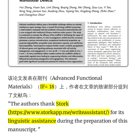
该论文发表在期刊《Advanced Functional
Materials》（
IF= 18
）上，作者在文章的致谢部分提到
了文献鸟：
"The authors thank
Stork
(https://www.storkapp.me/writeassistant/)
for its
linguistic assistance
during the preparation of this
manuscript. "