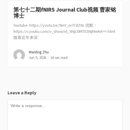
第七十二期fNIRS Journal Club视频 曹家铭
博士
Youtube: https://youtu.be/9mY_m7C8Z8s 优酷：
https://v.youku.com/v_show/id_XNjU0MTE5NjMwNA==.html
随着近年来深
Wanling Zhu
Jun 9, 2026
16 sec read
Leave a Reply