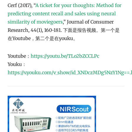
Cerf (2017), “
A ticket for your thoughts: Method for
predicting content recall and sales using neural
similarity of moviegoers
,” Journal of Consumer
Research, 44(1), 160-181. 下面是报告视频。第一个是
在Youtube，第二个是在youku。
Youtube：
https://youtu.be/TLo2bZCCLPc
Youku：
https://v.youku.com/v_show/id_XNDczMDg5NzY1Ng==.