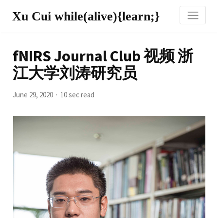
Xu Cui while(alive){learn;}
fNIRS Journal Club 视频 浙
江大学刘涛研究员
June 29, 2020
10 sec read