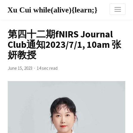
Xu Cui while(alive){learn;}
第四十二期fNIRS Journal
Club通知2023/7/1, 10am 张
妍教授
June 15, 2023
14 sec read