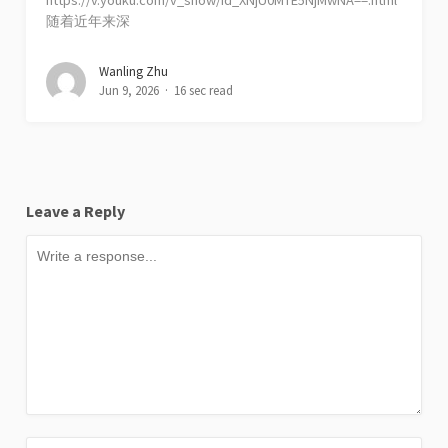
https://v.youku.com/v_show/id_XNjU0MTE5NjMwNA==.html
随着近年来深
Wanling Zhu
Jun 9, 2026
16 sec read
Leave a Reply