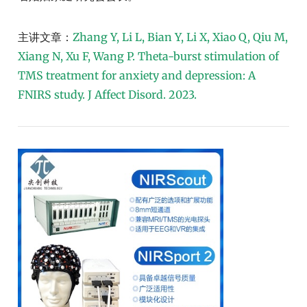
主讲文章：
Zhang Y, Li L, Bian Y, Li X, Xiao Q, Qiu M,
Xiang N, Xu F, Wang P. Theta-burst stimulation of
TMS treatment for anxiety and depression: A
FNIRS study. J Affect Disord. 2023.