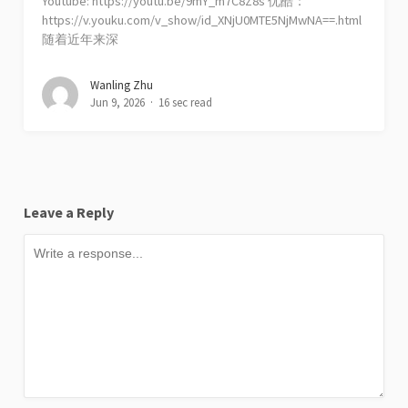
Youtube: https://youtu.be/9mY_m7C8Z8s 优酷：
https://v.youku.com/v_show/id_XNjU0MTE5NjMwNA==.html
随着近年来深
Wanling Zhu
Jun 9, 2026
16 sec read
Leave a Reply