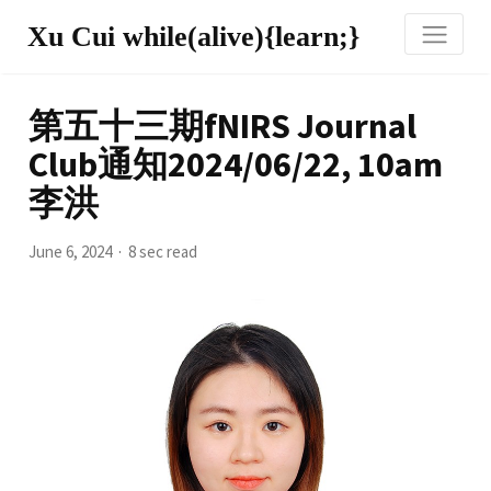
Xu Cui while(alive){learn;}
第五十三期fNIRS Journal
Club通知2024/06/22, 10am
李洪
June 6, 2024
8 sec read