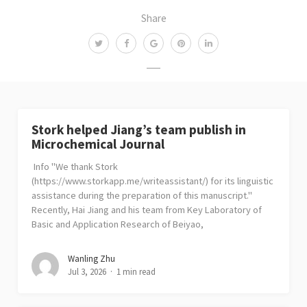
Share
Stork helped Jiang’s team publish in
Microchemical Journal
Info "We thank Stork
(https://www.storkapp.me/writeassistant/) for its linguistic
assistance during the preparation of this manuscript."
Recently, Hai Jiang and his team from Key Laboratory of
Basic and Application Research of Beiyao,
Wanling Zhu
Jul 3, 2026
1 min read