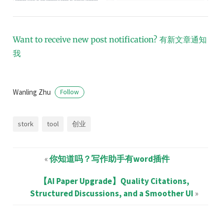
Want to receive new post notification?
有新文章通知
我
Wanling Zhu
Follow
stork
tool
创业
«
你知道吗？写作助手有word插件
【AI Paper Upgrade】Quality Citations,
Structured Discussions, and a Smoother UI
»