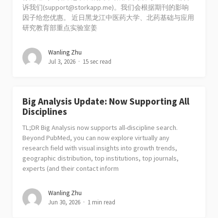
诉我们(
support@storkapp.me
)。我们会根据期刊的影响
因子给您优惠。 近日黑龙江中医药大学、北药基础与应用
研究教育部重点实验室姜
Wanling Zhu
Jul 3, 2026
15 sec read
Big Analysis Update: Now Supporting All
Disciplines
TL;DR Big Analysis now supports all-discipline search.
Beyond PubMed, you can now explore virtually any
research field with visual insights into growth trends,
geographic distribution, top institutions, top journals,
experts (and their contact inform
Wanling Zhu
Jun 30, 2026
1 min read