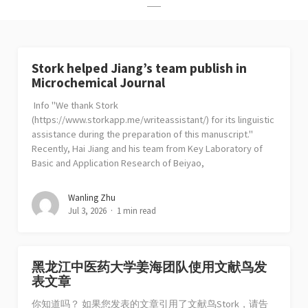
Stork helped Jiang’s team publish in
Microchemical Journal
Info "We thank Stork
(https://www.storkapp.me/writeassistant/) for its linguistic
assistance during the preparation of this manuscript."
Recently, Hai Jiang and his team from Key Laboratory of
Basic and Application Research of Beiyao,
Wanling Zhu
Jul 3, 2026
1 min read
黑龙江中医药大学姜海团队使用文献鸟发
表文章
你知道吗？ 如果您发表的文章引用了文献鸟Stork，请告