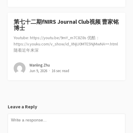
第七十二期fNIRS Journal Club视频 曹家铭
博士
Youtube: https://youtu.be/9mY_m7C8Z8s 优酷：
https://v.youku.com/v_show/id_XNjU0MTE5NjMwNA==.html
随着近年来深
Wanling Zhu
Jun 9, 2026
16 sec read
Leave a Reply