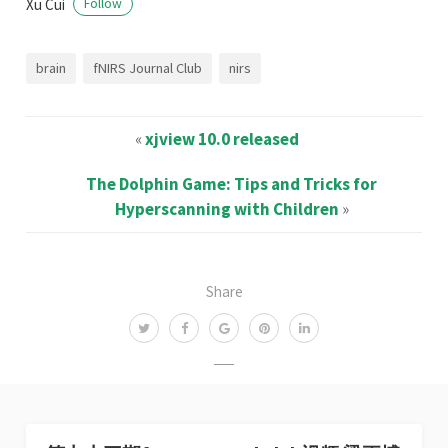
Xu Cui
Follow
brain
fNIRS Journal Club
nirs
«
xjview 10.0 released
The Dolphin Game: Tips and Tricks for
Hyperscanning with Children
»
Share