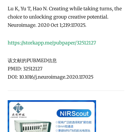
Lu K, Yu T, Hao N. Creating while taking turns, the
choice to unlocking group creative potential.
Neuroimage. 2020 Oct 1;219:117025.
https://storkapp.me/pubpaper/32512127
该文献的PUBMED信息
PMID: 32512127
DOI: 10.1016/j.neuroimage.2020.117025